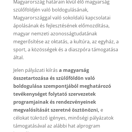
Magyarország határain kívül élő magyarság
szülőföldjén való boldogulásának,
Magyarországgal való sokoldalú kapcsolatai
ápolásának és fejlesztésének előmozdítása,
magyar nemzeti azonosságtudatának
megerősítése az oktatás, a kultúra, az egyház, a
sport, a közösségek és a diaszpóra támogatása
által.
Jelen pályázati kiírás
a magyarság
összetartozása és szülőföldön való
boldogulása szempontjából meghatározó
tevékenységet folytató szervezetek
programjainak és rendezvényeinek
megvalósítását szeretné ösztönözni,
e
célokat tükröző igényes, minőségi pályázatok
támogatásával az alábbi hat alprogram