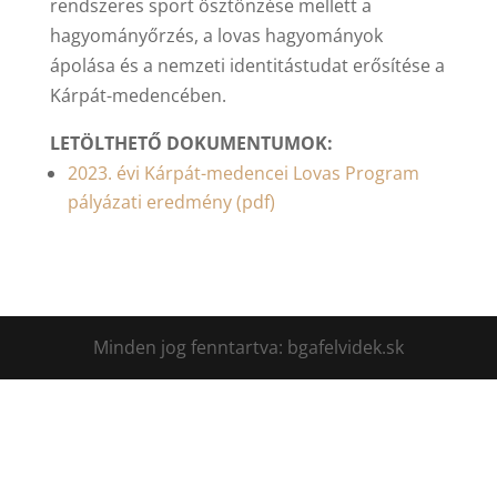
rendszeres sport ösztönzése mellett a
hagyományőrzés, a lovas hagyományok
ápolása és a nemzeti identitástudat erősítése a
Kárpát-medencében.
LETÖLTHETŐ DOKUMENTUMOK:
2023. évi Kárpát-medencei Lovas Program
pályázati eredmény (pdf)
Minden jog fenntartva: bgafelvidek.sk