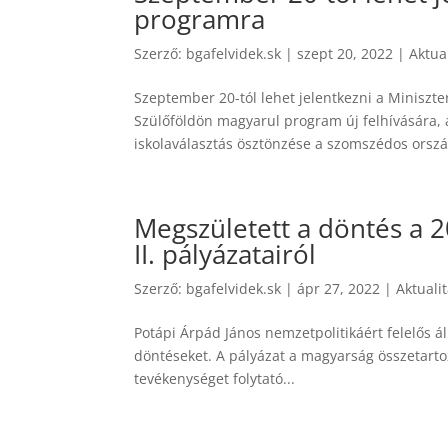
programra
Szerző:
bgafelvidek.sk
|
szept 20, 2022
|
Aktua
Szeptember 20-tól lehet jelentkezni a Miniszte
Szülőföldön magyarul program új felhívására,
iskolaválasztás ösztönzése a szomszédos orszá
Megszületett a döntés a 
II. pályázatairól
Szerző:
bgafelvidek.sk
|
ápr 27, 2022
|
Aktuali
Potápi Árpád János nemzetpolitikáért felelős á
döntéseket. A pályázat a magyarság összetart
tevékenységet folytató...