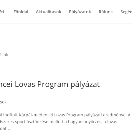
rt.
Főoldal
Aktualitások
Pályázatok
Rólunk
Segé
tások
cei Lovas Program pályázat
ások
tal indított Kárpát-medencei Lovas Program pályázati eredménye. A
dszeres sport ösztönzése mellett a hagyományőrzés, a lovas
at...