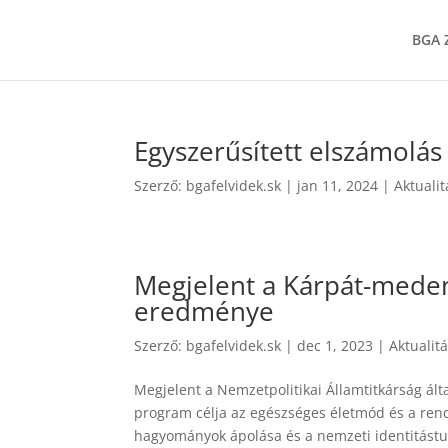
BGA Z
Egyszerűsített elszámolás
Szerző:
bgafelvidek.sk
|
jan 11, 2024
|
Aktuali
Megjelent a Kárpát-meden
eredménye
Szerző:
bgafelvidek.sk
|
dec 1, 2023
|
Aktualit
Megjelent a Nemzetpolitikai Államtitkárság ál
program célja az egészséges életmód és a ren
hagyományok ápolása és a nemzeti identitástud