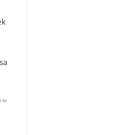
ek
sa
i és