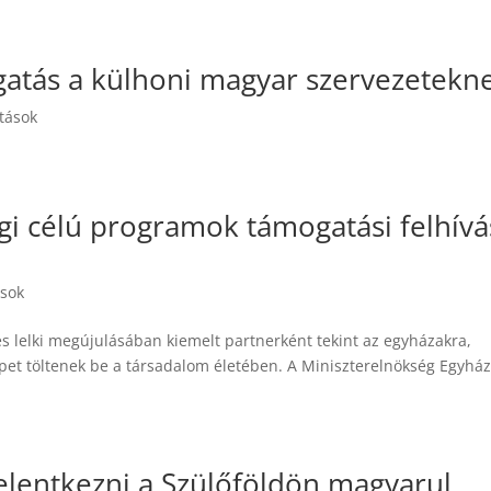
ogatás a külhoni magyar szervezetekn
itások
gi célú programok támogatási felhívá
ások
lelki megújulásában kiemelt partnerként tekint az egyházakra,
epet töltenek be a társadalom életében. A Miniszterelnökség Egyház
elentkezni a Szülőföldön magyarul