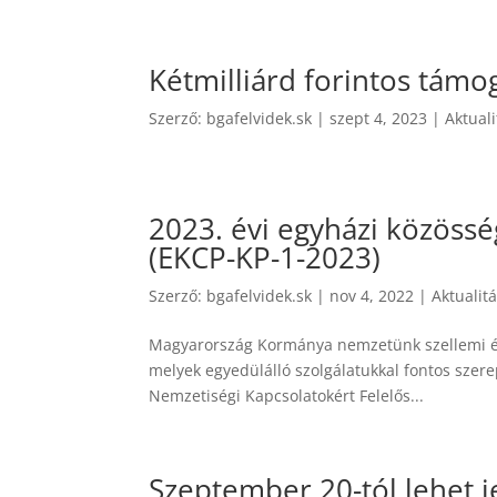
Kétmilliárd forintos tám
Szerző:
bgafelvidek.sk
|
szept 4, 2023
|
Aktual
2023. évi egyházi közössé
(EKCP-KP-1-2023)
Szerző:
bgafelvidek.sk
|
nov 4, 2022
|
Aktualit
Magyarország Kormánya nemzetünk szellemi és 
melyek egyedülálló szolgálatukkal fontos szer
Nemzetiségi Kapcsolatokért Felelős...
Szeptember 20-tól lehet j