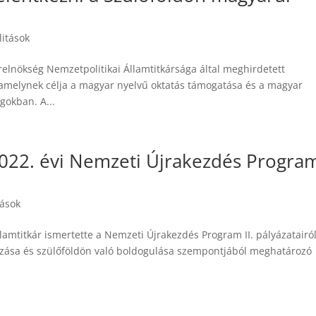
litások
relnökség Nemzetpolitikai Államtitkársága által meghirdetett
 amelynek célja a magyar nyelvű oktatás támogatása és a magyar
gokban. A...
2022. évi Nemzeti Újrakezdés Progra
tások
llamtitkár ismertette a Nemzeti Újrakezdés Program II. pályázatairó
ozása és szülőföldön való boldogulása szempontjából meghatározó